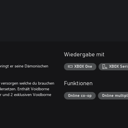
Wiedergabe mit
 bringt er seine Dämonischen
XBOX One
XBOX Seri
u versorgen welche du brauchen
Funktionen
dersetzen. Enthält Voidborne
r und 2 exklusiven Voidborne
Online co-op
Online multip