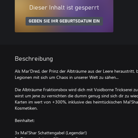
Dieser Inhalt ist gesperrt
GEBEN SIE IHR GEBURTSDATUM EIN
Beschreibung
Als Mar’Dred, der Prinz der Albträume aus der Leere heraustritt,
Legionen mit sich um Chaos in unserer Welt zu sähen...
Die Albträume Fraktionsbox wird dich mit Voidborne Trickserei z
wirst um jene zu vernichten die dumm genug sind sich dir zu wie
Karten im wert von +300%, inklusive des heimtückischen Mal’Sha
Kosmetiken.
Beinhaltet:
3x Mal’Shar Schattengabel (Legendär!)