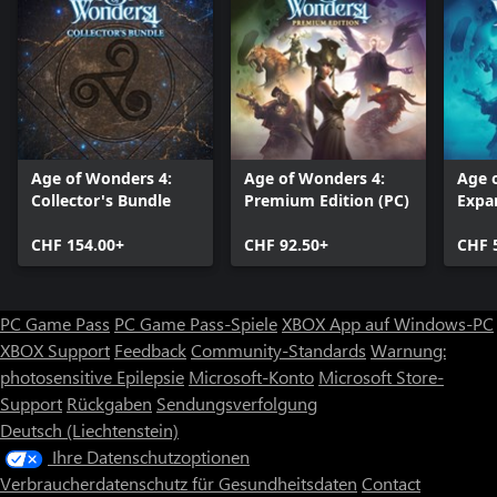
2 neue Reichsvorlagen
3 neue Reichseigenschaften
1 neuer Skin für die Benutzeroberfläche schickt schaurige
Tentakel über den Bildschirm
6 neue Musikstücke vom Komponisten Michiel van den Bos
Age of Wonders 4:
Age of Wonders 4:
Age 
Collector's Bundle
Premium Edition (PC)
Expan
CHF 154.00+
CHF 92.50+
CHF 
PC Game Pass
PC Game Pass-Spiele
XBOX App auf Windows-PC
XBOX Support
Feedback
Community-Standards
Warnung:
photosensitive Epilepsie
Microsoft-Konto
Microsoft Store-
Support
Rückgaben
Sendungsverfolgung
Deutsch (Liechtenstein)
Ihre Datenschutzoptionen
Verbraucherdatenschutz für Gesundheitsdaten
Contact