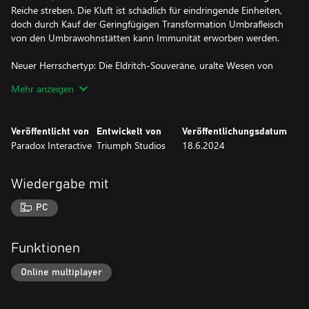
Reiche streben. Die Kluft ist schädlich für eindringende Einheiten,
doch durch Kauf der Geringfügigen Transformation Umbrafleisch
von den Umbrawohnstätten kann Immunität erworben werden.
Neuer Herrschertyp: Die Eldritch-Souveräne, uralte Wesen von
schrecklicher Macht, wurden durch die Umbrakluft verderbt und
Mehr anzeigen
besitzen die einzigartige Mechanik der Dienerzauber. Entscheide
als Eldritch-Souverän, ob du deine Gegner beherrschen, das
Fleisch manipulieren oder wilde, chaotische Magie wirken willst.
Veröffentlicht von
Entwickelt von
Veröffentlichungsdatum
Paradox Interactive
Triumph Studios
18.6.2024
2 neue Story-Reiche: Kehre zurück nach Athla und hilf in einem
epischen Kampf, der über das Schicksal der Welt entscheidet, bei
der Verteidigung!
Wiedergabe mit
2 neue Formen:
PC
● Syronform
● Insektenform
Funktionen
2 neue Reittiere:
● Standard-Todeskäfer-Reittier
Online multiplayer
● Exotisches Todeskäfer-Reittier