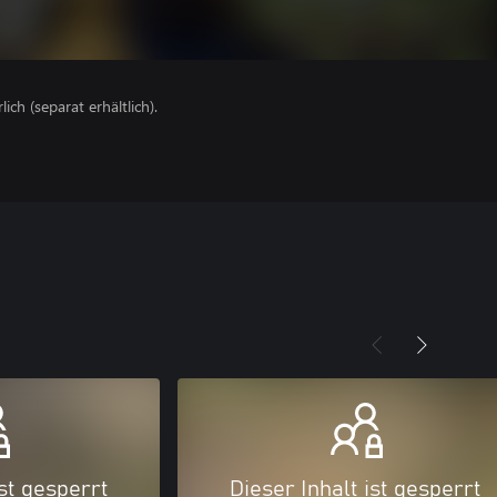
lich (separat erhältlich).
ist gesperrt
Dieser Inhalt ist gesperrt