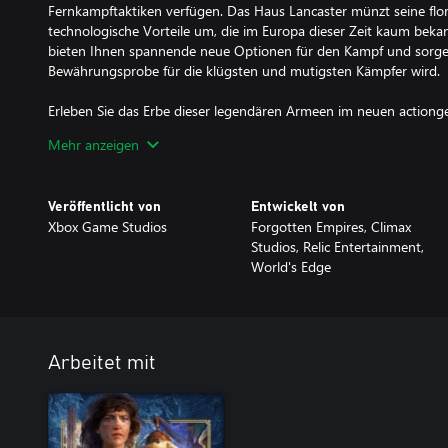
Fernkampftaktiken verfügen. Das Haus Lancaster münzt seine flor
technologische Vorteile um, die im Europa dieser Zeit kaum bekan
bieten Ihnen spannende neue Optionen für den Kampf und sorgen 
Bewährungsprobe für die klügsten und mutigsten Kämpfer wird.
Erleben Sie das Erbe dieser legendären Armeen im neuen actiong
Historical Battles. Vereinen Sie die Tempelritter und das Haus La
Mehr anzeigen
in Schlachten, die auf legendären historischen Auseinandersetzun
Tempelrittern in die Schlacht von Montgisard, um Saladins Streitk
dafür, dass das Hauses Lancaster gegen das Haus York nach der 
Veröffentlicht von
Entwickelt von
Towton überlebt.
Xbox Game Studios
Forgotten Empires, Climax
Studios, Relic Entertainment,
Diese vier Missionen geben Ihnen Einblicke in entscheidende Mo
World's Edge
Ihnen die Möglichkeit, Ihre Fähigkeiten beim wiederholten Spielen
Sie neue Strategien erproben und Medaillen gewinnen. Jede Miss
einen optionalen Eroberer-Modus.
Darüber hinaus bereichert dieser DLC Ihre Gefechts- und Mehrsp
Arbeitet mit
Karten. Ziehen Sie durch abwechslungsreiches Gelände, von üppig
tückischen Schlachtfeldern, welche jeweils maßgeschneiderte Str
der Umgebung erfordern. Ob Sie im Mehrspieler-Kampf über die 
geschichtsträchtigem Boden im Einzelspieler-Modus eine Belager