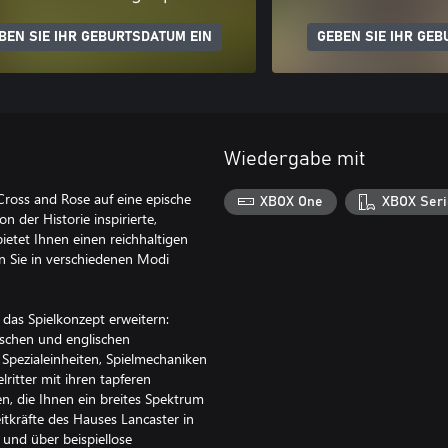
BEN SIE IHR GEBURTSDATUM EIN
GEBEN SIE IHR GEB
Wiedergabe mit
Cross and Rose auf eine epische
XBOX One
XBOX Seri
der Historie inspirierte,
ietet Ihnen einen reichhaltigen
en Sie in verschiedenen Modi
 das Spielkonzept erweitern:
sischen und englischen
Spezialeinheiten, Spielmechaniken
ritter mit ihren tapferen
n, die Ihnen ein breites Spektrum
itkräfte des Hauses Lancaster in
 und über beispiellose