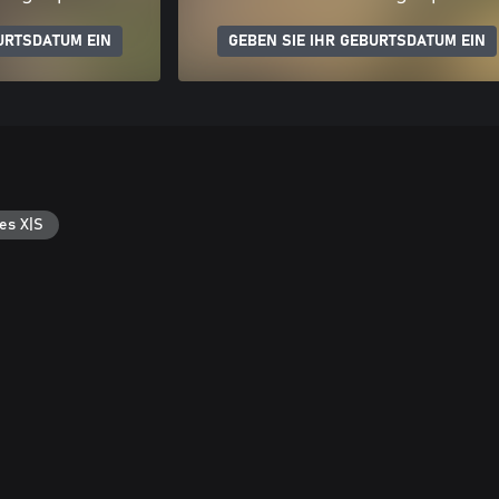
URTSDATUM EIN
GEBEN SIE IHR GEBURTSDATUM EIN
es X|S