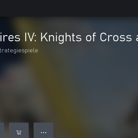
res IV: Knights of Cross
trategiespiele
● ● ●