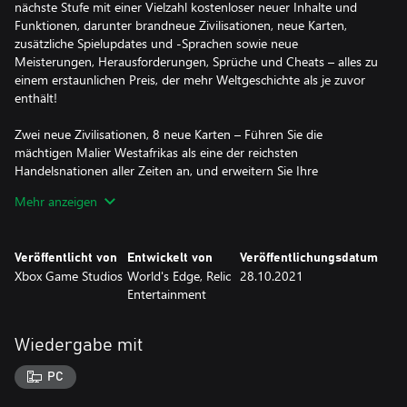
nächste Stufe mit einer Vielzahl kostenloser neuer Inhalte und
Funktionen, darunter brandneue Zivilisationen, neue Karten,
zusätzliche Spielupdates und -Sprachen sowie neue
Meisterungen, Herausforderungen, Sprüche und Cheats – alles zu
einem erstaunlichen Preis, der mehr Weltgeschichte als je zuvor
enthält!
Zwei neue Zivilisationen, 8 neue Karten – Führen Sie die
mächtigen Malier Westafrikas als eine der reichsten
Handelsnationen aller Zeiten an, und erweitern Sie Ihre
Wirtschaftsmacht mit Bergbau und Goldinvestitionen.
Mehr anzeigen
Oder stellen Sie eines der langlebigsten Imperien der Geschichte
zusammen – die osmanischen Zivilisation mit ihrer überlegen
Veröffentlicht von
Entwickelt von
Veröffentlichungsdatum
ausgebildeten Militärmacht, die über die größten verfügbaren
Xbox Game Studios
World's Edge, Relic
28.10.2021
Belagerungswaffen auf Schießpulverbasis verfügt: die Großen
Entertainment
Bombarden – mächtige Kanonen, die jeden Gegner aus dem Weg
räumen können.
Wiedergabe mit
Passen Sie Ihr Spiel mit Mods an (Beta) – Planen Sie Ihren
eigenen Kurs mit leistungsstarken Werkzeugen zur Erschaffung
PC
von Inhalten in der neuesten Beta-Version des Mod-Editors.
Gestalten Sie Ihre eigenen Gefechts- und Mehrspieler-Karten,