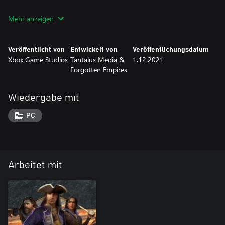
BONUS: Wenn Sie sowohl die Kultur „Mexiko“ wie auch die Kultur
Mehr anzeigen
„Vereinigte Staaten“ besitzen, schalten Sie dadurch die historische
Schlacht „Schlacht von Queenston Heights“ im Spiel frei.
Veröffentlicht von
Entwickelt von
Veröffentlichungsdatum
Xbox Game Studios
Tantalus Media &
1.12.2021
Forgotten Empires
Wiedergabe mit
PC
Arbeitet mit