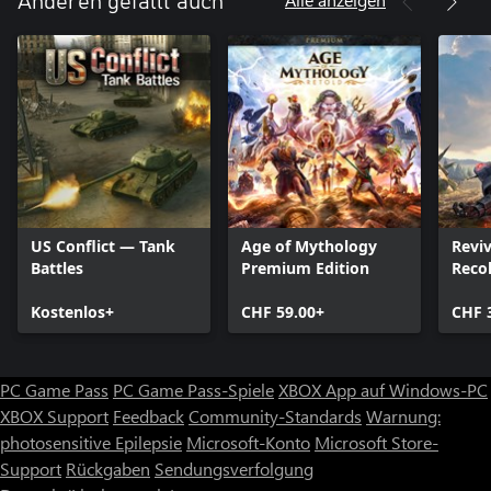
Anderen gefällt auch
US Conflict — Tank
Age of Mythology
Reviv
Battles
Premium Edition
Reco
Kostenlos+
CHF 59.00+
CHF 
PC Game Pass
PC Game Pass-Spiele
XBOX App auf Windows-PC
XBOX Support
Feedback
Community-Standards
Warnung:
photosensitive Epilepsie
Microsoft-Konto
Microsoft Store-
Support
Rückgaben
Sendungsverfolgung