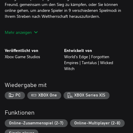
Freund, gemeinsam um den Sieg zu kämpfen, oder Sie können
online gehen, um andere Spieler in 9 verschiedenen Spielmodi in
Ihrem Streben nach Weltherrschaft herauszufordern.
Dieses Deluxe-Add-on-Paket beinhaltet:
Mehr anzeigen
Age of Empires II: Definitive Edition – Lords of the West
Kämpfen Sie sich in drei neuen Kampagnen durch Westeuropa
Veröffentlicht von
Entwickelt von
und den Mittelmeerraum und erringen Sie den Sieg durch schiere
Xbox Game Studios
World's Edge | Forgotten
militärische Stärke, diplomatisches Geschick oder durch
Empires | Tantalus | Wicked
überwältigende wirtschaftliche Macht!
Witch
Age of Empires II: Definitive Edition – Dawn of the Dukes
Erkämpfen Sie sich in drei neuen Kampagnen Ihren Weg durch
Wiedergabe mit
Mittel- und Osteuropa und überwältigen Sie Ihre Gegner mit
purer militärischer Macht und wirtschaftlicher Produktivität oder
PC
XBOX One
XBOX Series X|S
mit hoch disziplinierten und technologisch innovativen Armeen!
Age of Empires II: Definitive Edition – Dynasties of India
Funktionen
Kämpfen Sie sich durch Indien in drei neuen Kampagnen, drei
verschiedenen indischen Zivilisationen und einer Vielzahl neuer
Online-Zusammenspiel (2-7)
Online-Multiplayer (2-8)
Einheiten und Gebäude, mit denen Sie Ihre Feinde mit neuen