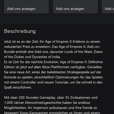
Lords of the West
Dawn of the Dukes
Dynas
Add-ons anzeigen
Add-ons anzeigen
Add-o
Beschreibung
Jetzt ist es an der Zeit, Ihr Age of Empires II-Erlebnis zu einem
reduzierten Preis zu erweitern. Das Age of Empires II: Add-on-
Bundle enthält drei Add-ons, darunter Lords of the West, Dawn
of the Dukes und Dynasties of India.
Es ist Zeit für die nächste Evolution. Age of Empires II: Definitive
Edition ist jetzt auf allen Xbox-Plattformen verfügbar. Genießen
Sie eine neue Art, eines der beliebtesten Strategiespiele auf der
Konsole zu spielen, einschließlich Optimierungen für das Spielen
mit einem Controller und neuen Tutorials, um Sie schnell in den
Spaß einzuführen.
Mit über 200 Stunden Gameplay, über 35 Zivilisationen und
1.000 Jahren Menschheitsgeschichte haben Sie endlose
Möglichkeiten, Ihr Imperium aufzubauen und Ihre Feinde zu
besiegen! Koop-Kampagnen ermöglichen es Ihnen und einem