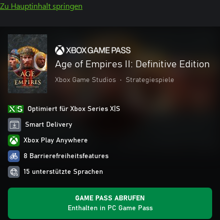
Zu Hauptinhalt springen
Age of Empires II: Definitive Edition
Xbox Game Studios
•
Strategiespiele
Optimiert für Xbox Series X|S
Smart Delivery
Xbox Play Anywhere
8 Barrierefreiheitsfeatures
15 unterstützte Sprachen
GAME PASS ABRUFEN
Enthalten in PC Game Pass