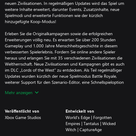
neuen Zivilisationen. In regelmäßigen Updates wird das Spiel um
weitere Inhalte erweitert, darunter Events, Zusatzinhalte, neue
Spielmodi und erweiterte Funktionen wie der kürzlich
hinzugefügte Koop-Modus!
Erleben Sie die Originalkampagnen sowie die erfolgreichen
Erweiterungen völlig neu. Es erwarten Sie über 200 Stunden
Gameplay und 1.000 Jahre Menschheitsgeschichte in diesem
verbesserten Spielerlebnis. Fordern Sie online andere Spieler
heraus und erlangen Sie mit 35 verschiedenen Zivilisationen die
Weltherrschaft. Neue Zivilisationen und Kampagnen gibt es auch
im DLC „Lords of the West“ zu entdecken. Als Teil regelmäßiger
Updates wurden kürzlich der neue Spielmodus Battle Royale,
weiterer Support für den Szenario-Editor, eine Schnellspieloption
für komfortable Spiele für zwischendurch, Verbesserungen an der
Mehr anzeigen
Benutzeroberfläche und vieles mehr hinzugefügt!
Bestimmen Sie in dieser grafisch aufwendigen und packenden
Veröffentlicht von
Entwickelt von
remastered Version eines der beliebtesten Strategiespiele aller
Xbox Game Studios
World's Edge | Forgotten
Zeit Ihren Weg zu wahrer Größe.
Empires | Tantalus | Wicked
Witch | CaptureAge