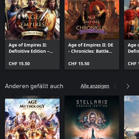
Age of Empires II:
Age of Empires II: DE
Age o
Definitive Edition –
- Chronicles: Battle
Defin
Return of Rome
for Greece
Die 
CHF 15.50
CHF 15.50
CHF 
Alle anzeigen
Anderen gefällt auch