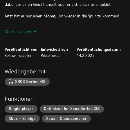
dabei um einen Geist handelt oder er sich alles nur einbildet.
Jetzt hat er nur einen Monat, um wieder in die Spur zu kommen!
Ramas Band hat nächsten Monat einen wichtigen Auftritt. Wenn
Mehr anzeigen
er seine Musik nicht ernst nimmt und die versprochenen neuen
Songs nicht liefert, wird die Band ohne ihn weitermachen.
Veröffentlicht von
Entwickelt von
Veröffentlichungsdatum
WICHTIGE FEATURES
Fellow Traveller
Pikselnesia
14.2.2025
• Eine emotionale Story des Entwicklers von Coffee Talk und
What Comes After.
• Angesiedelt in einer pulsierenden und authentischen
Wiedergabe mit
Nachbildung des modernen Jakarta.
• Eine Mischung aus storybasiertem Adventure und Visual Novel
XBOX Series X|S
mit Rhythmusspielelementen. Erkundet die Gegend, unterhaltet
euch und jammt!
• Mehrere Ende und Storyverläufe - 28 Tage und Nächte lang
Funktionen
bestimmen eure Entscheidungen, welchen Weg Rama geht.
• Mit unverwechselbaren Zeichnungen des berühmten
Single player
Optimized for Xbox Series X|S
indonesischen Indie-Manga-Künstlers Soyatu.
Xbox – Erfolge
Xbox – Cloudspeicher
• Der originale Soundtrack stammt von der beliebten
indonesischen Band L'alphalpha.