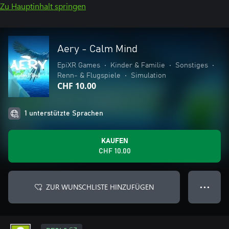
Zu Hauptinhalt springen
Aery - Calm Mind
EpiXR Games
•
Kinder & Familie
•
Sonstiges
•
Renn- & Flugspiele
•
Simulation
CHF 10.00
1 unterstützte Sprachen
KAUFEN
CHF 10.00
ZUR WUNSCHLISTE HINZUFÜGEN
● ● ●