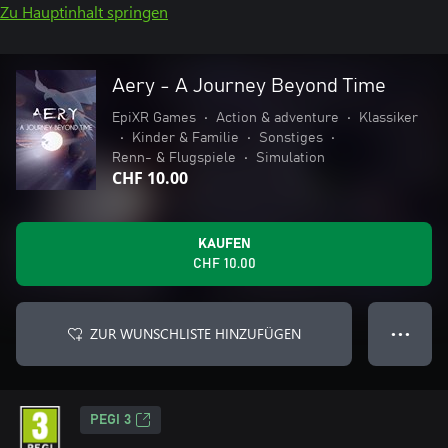
Zu Hauptinhalt springen
Aery - A Journey Beyond Time
EpiXR Games
•
Action & adventure
•
Klassiker
•
Kinder & Familie
•
Sonstiges
•
Renn- & Flugspiele
•
Simulation
CHF 10.00
KAUFEN
CHF 10.00
ZUR WUNSCHLISTE HINZUFÜGEN
● ● ●
PEGI 3