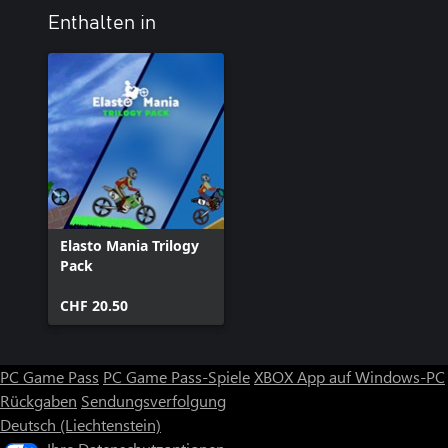
Enthalten in
Elasto Mania Trilogy
Pack
CHF 20.50
PC Game Pass
PC Game Pass-Spiele
XBOX App auf Windows-PC
Rückgaben
Sendungsverfolgung
Deutsch (Liechtenstein)