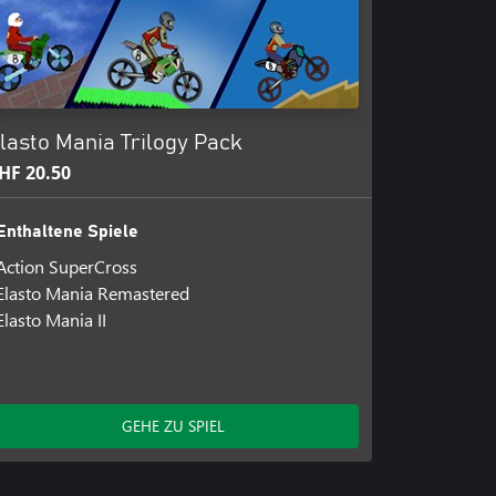
lasto Mania Trilogy Pack
HF 20.50
Enthaltene Spiele
Action SuperCross
Elasto Mania Remastered
Elasto Mania II
GEHE ZU SPIEL