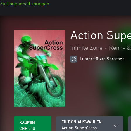
Zu Hauptinhalt springen
Action Sup
Infinite Zone
•
Renn- &
1 unterstützte Sprachen
EDITION AUSWÄHLEN
KAUFEN
Action SuperCross
CHF 3.10