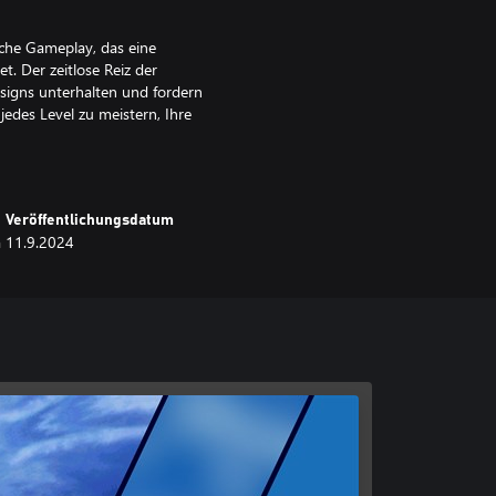
sche Gameplay, das eine
et. Der zeitlose Reiz der
signs unterhalten und fordern
jedes Level zu meistern, Ihre
u streben. Fühlen Sie sich
teuer und treten Sie der globalen
Veröffentlichungsdatum
a
11.9.2024
teren Versionen von Action
2.
ungsversionen von Internals,
el. Direkt von den ursprünglichen