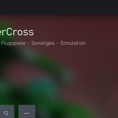
erCross
 Flugspiele
•
Sonstiges
•
Simulation
● ● ●