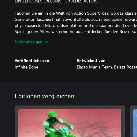
EIN ZEITLOSES ERLEBNIS FÜR JEDES ALTERS
Tauchen Sie ein in die Welt von Action SuperCross, wo das klassi
Generation fasziniert hat, sowohl alte als auch neue Spieler erwart
physikbasierten Motorradsimulation und die spannenden Levelde
Spieler jeden Alters weiterhin heraus. Entdecken Sie den Reiz neu, 
Fähigkeiten zu verbessern und nach persönlichen Bestleistungen z
Mehr anzeigen
nostalgisch oder begeben Sie sich zum ersten Mal auf dieses Aben
Community von Action-SuperCross-Enthusiasten bei.
Veröffentlicht von
Entwickelt von
XBOX-EXKLUSIVE INHALTE
Infinite Zone
Elasto Mania Team, Balazs Rozs
Old Internals Level Pack (OLDI): Diese internen Level waren in äl
SuperCross vorhanden, jedoch nicht in der endgültigen Version 1.
Ancient Internals Level Pack (ANCNT): Einige davon sind Entwickl
Editionen vergleichen
andere sind noch nie zuvor veröffentlichte, unveröffentlichte Lev
Level-Designern von Action SuperCross aus dem Jahr 1997.