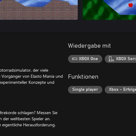
Wiedergabe mit
XBOX One
XBOX Seri
otorradsimulator, der viele
te Vorgänger von Elasto Mania und
Funktionen
d experimenteller Konzepte und
Single player
Xbox – Erfolg
Weltrekorde schlagen? Messen Sie
 der weltbesten Spieler an.
die eigentliche Herausforderung.