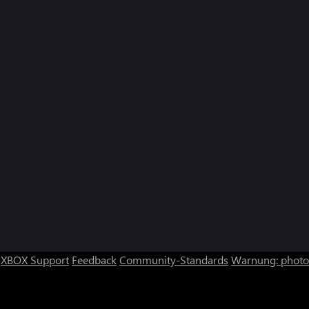
XBOX Support
Feedback
Community-Standards
Warnung: photos