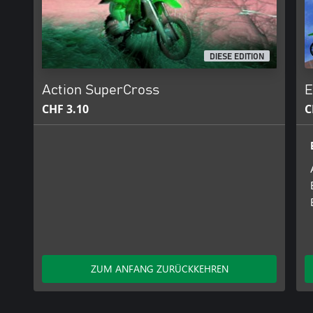
DIESE EDITION
Action SuperCross
E
CHF 3.10
C
ZUM ANFANG ZURÜCKKEHREN