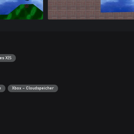
es X|S
e
Xbox – Cloudspeicher