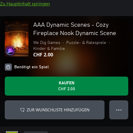
Zu Hauptinhalt springen
AAA Dynamic Scenes - Cozy
Fireplace Nook Dynamic Scene
We Dig Games
•
Puzzle- & Ratespiele
•
Kinder & Familie
CHF 2.00
Benötigt ein Spiel
KAUFEN
CHF 2.00
ZUR WUNSCHLISTE HINZUFÜGEN
● ● ●