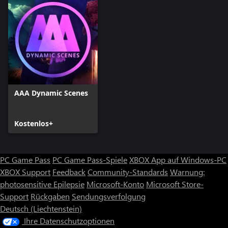
AAA Dynamic Scenes
Kostenlos+
PC Game Pass
PC Game Pass-Spiele
XBOX App auf Windows-PC
XBOX Support
Feedback
Community-Standards
Warnung:
photosensitive Epilepsie
Microsoft-Konto
Microsoft Store-
Support
Rückgaben
Sendungsverfolgung
Deutsch (Liechtenstein)
Ihre Datenschutzoptionen