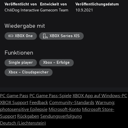
Veröffentlicht von
Entwickelt von
Veröffentlichungsdatum
ChiliDog Interactive
Gamecom Team
10.9.2021
Wiedergabe mit
XBOX One
XBOX Series X|S
Funktionen
Single player
Xbox – Erfolge
Xbox – Cloudspeicher
PC Game Pass
PC Game Pass-Spiele
XBOX App auf Windows-PC
XBOX Support
Feedback
Community-Standards
Warnung:
photosensitive Epilepsie
Microsoft-Konto
Microsoft Store-
Support
Rückgaben
Sendungsverfolgung
Deutsch (Liechtenstein)