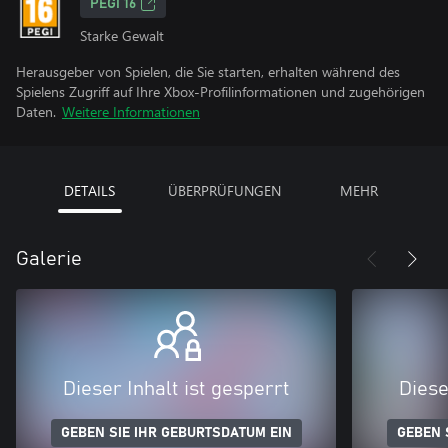
PEGI 16
Starke Gewalt
Herausgeber von Spielen, die Sie starten, erhalten während des
Spielens Zugriff auf Ihre Xbox-Profilinformationen und zugehörigen
Daten.
Weitere Informationen
DETAILS
ÜBERPRÜFUNGEN
MEHR
Galerie
Dieser Inhalt ist gesperrt
Diese
GEBEN SIE IHR GEBURTSDATUM EIN
GEBEN 