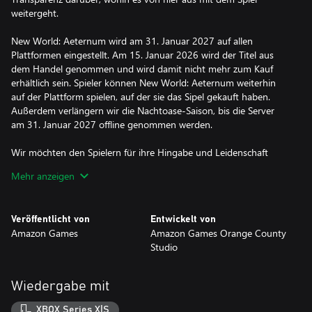
weitergeht.
New World: Aeternum wird am 31. Januar 2027 auf allen
Plattformen eingestellt. Am 15. Januar 2026 wird der Titel aus
dem Handel genommen und wird damit nicht mehr zum Kauf
erhältlich sein. Spieler können New World: Aeternum weiterhin
auf der Plattform spielen, auf der sie das Sipel gekauft haben.
Außerdem verlängern wir die Nachtoase-Saison, bis die Server
am 31. Januar 2027 offline genommen werden.
Wir möchten den Spielern für ihre Hingabe und Leidenschaft
danken. Wir sind dankbar für die Zeit, die wir mit euch beim
Mehr anzeigen
Kreieren der Welt von Aeternum verbracht haben. Gemeinsam
haben wir etwas wahrlich Besonderes erschaffen. Auch wenn wir
traurig darüber sind, Abschied zu nehmen, war es uns eine riesige
Veröffentlicht von
Entwickelt von
Ehre, so viel mit der Community teilen zu können.
Amazon Games
Amazon Games Orange County
Studio
Es war uns eine Freude, an New World: Aeternum zu arbeiten
und gemeinsam mit euch dieses unvergessliche Abenteuer zu
erschaffen. Wir freuen uns auf ein weiteres Jahr zusammen und
Wiedergabe mit
darauf, dieses fantastische Abenteuer mit einem Abschied zu
würdigen, der einem legendären Helden gerecht wird. Von
XBOX Series X|S