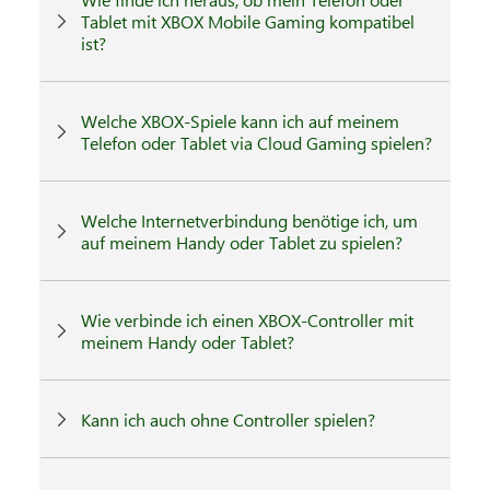
Tablet mit XBOX Mobile Gaming kompatibel
ist?
Welche XBOX-Spiele kann ich auf meinem
Telefon oder Tablet via Cloud Gaming spielen?
Welche Internetverbindung benötige ich, um
auf meinem Handy oder Tablet zu spielen?
Wie verbinde ich einen XBOX-Controller mit
meinem Handy oder Tablet?
Kann ich auch ohne Controller spielen?