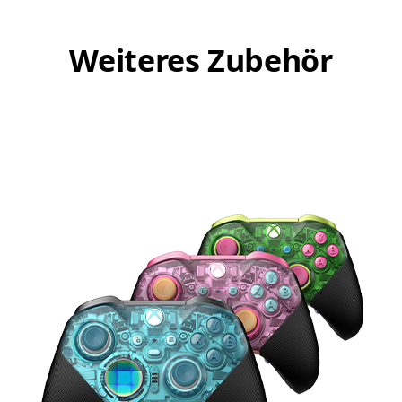
Weiteres Zubehör