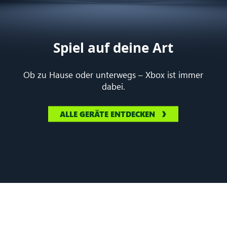
Spiel auf deine Art
Ob zu Hause oder unterwegs – Xbox ist immer
dabei.
ALLE GERÄTE ENTDECKEN