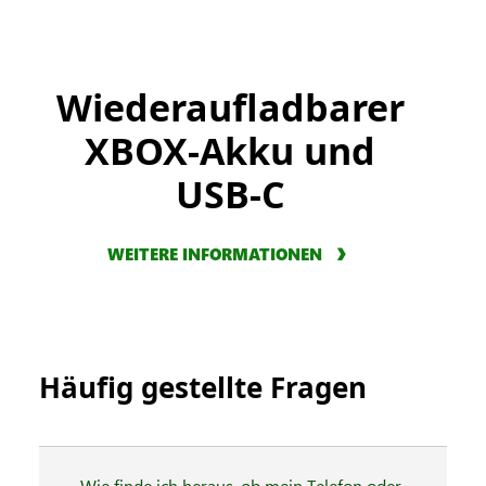
Wiederaufladbarer
XBOX-Akku und
USB-C
WEITERE INFORMATIONEN
Häufig gestellte Fragen
Wie finde ich heraus, ob mein Telefon oder