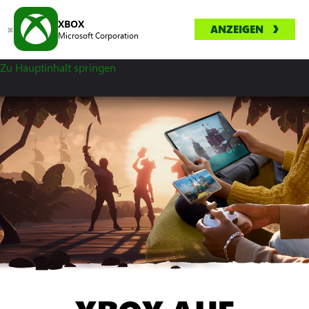
XBOX
ANZEIGEN
Microsoft Corporation
Zu Hauptinhalt springen
Animation
einer