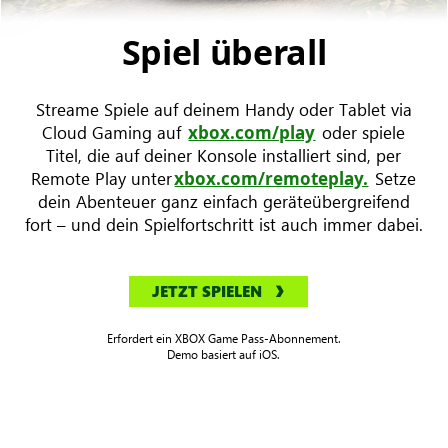
Schlüsselbild
Spiel überall
zu
Forza
Horizon
Streame Spiele auf deinem Handy oder Tablet via
5
Cloud Gaming auf
xbox.com/play
oder spiele
auf
Titel, die auf deiner Konsole installiert sind, per
der
Remote Play unter
xbox.com/remoteplay.
Setze
linken
dein Abenteuer ganz einfach geräteübergreifend
Seite.
fort – und dein Spielfortschritt ist auch immer dabei.
JETZT SPIELEN
Erfordert ein XBOX Game Pass-Abonnement.
Demo basiert auf iOS.