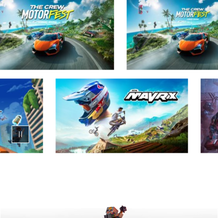
Animiertes
Karussell
mit
XBOX
Game
Animation