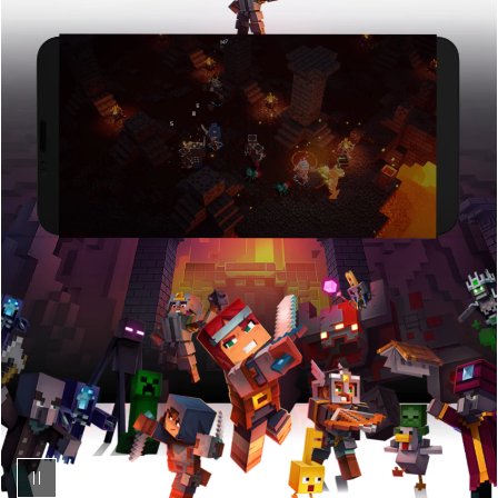
Pass-
eines
Spielen
horizontal
ausgerichteten
Mobiltelefons,
auf
dem
Gameplay
von
Minecraft
Dungeons
zu
sehen
ist,
mit
Charakteren,
die
links
und
rechts