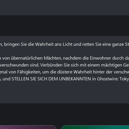
, bringen Sie die Wahrheit ans Licht und retten Sie eine ganze St
en von übernatürlichen Mächten, nachdem die Einwohner durch da
h verschwunden sind. Verbünden Sie sich mit einem mächtigen Gei
senal von Fähigkeiten, um die düstere Wahrheit hinter der versc
en, und STELLEN SIE SICH DEM UNBEKANNTEN in Ghostwire: Tokyo
von einer übernatürlichen Präsenz bedrohte Vision Tokios. Von de
tionellen Tempeln und schmalen Gassen erleben Sie eine schaurig-
 Tokios Straßen heimsuchen.
