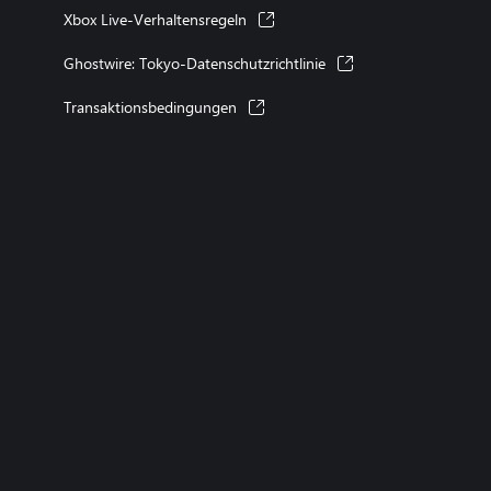
Xbox Live-Verhaltensregeln
Ghostwire: Tokyo-Datenschutzrichtlinie
Transaktionsbedingungen
XBOX konsolen
XBOX-Spiele
XBOX Game Pass
XBOX-Zubehör
X
Konto
Microsoft Store-Support
Rückgaben
Sendungsverfolgung