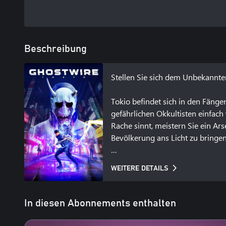
Beschreibung
Stellen Sie sich dem Unbekannten
Tokio befindet sich in den Fäng
gefährlichen Okkultisten einfac
Rache sinnt, meistern Sie ein Ar
Bevölkerung ans Licht zu bring
WEITERE DETAILS
Ein schaurig-schönes Tokio

Erkunden Sie eine einzigartige, 
In diesen Abonnements enthalten
Stadtlandschaft bis zu den tradi
Yokai – rachsüchtige Geister, die