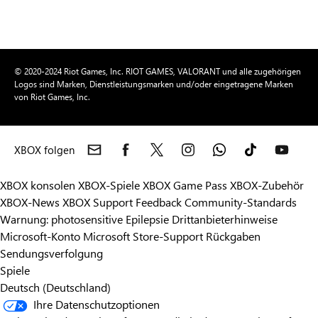
© 2020-2024 Riot Games, Inc. RIOT GAMES, VALORANT und alle zugehörigen
Logos sind Marken, Dienstleistungsmarken und/oder eingetragene Marken
von Riot Games, Inc.
XBOX folgen
XBOX konsolen
XBOX-Spiele
XBOX Game Pass
XBOX-Zubehör
XBOX-News
XBOX Support
Feedback
Community-Standards
Warnung: photosensitive Epilepsie
Drittanbieterhinweise
Microsoft-Konto
Microsoft Store-Support
Rückgaben
Sendungsverfolgung
Spiele
Deutsch (Deutschland)
Ihre Datenschutzoptionen