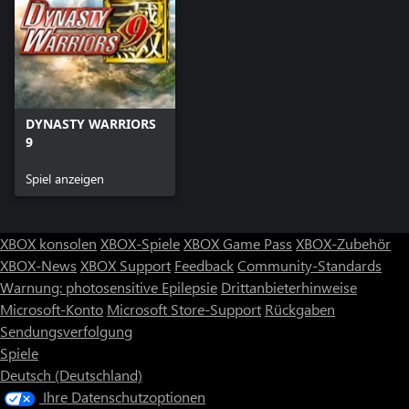
DYNASTY WARRIORS
9
Spiel anzeigen
XBOX konsolen
XBOX-Spiele
XBOX Game Pass
XBOX-Zubehör
XBOX-News
XBOX Support
Feedback
Community-Standards
Warnung: photosensitive Epilepsie
Drittanbieterhinweise
Microsoft-Konto
Microsoft Store-Support
Rückgaben
Sendungsverfolgung
Spiele
Deutsch (Deutschland)
Ihre Datenschutzoptionen