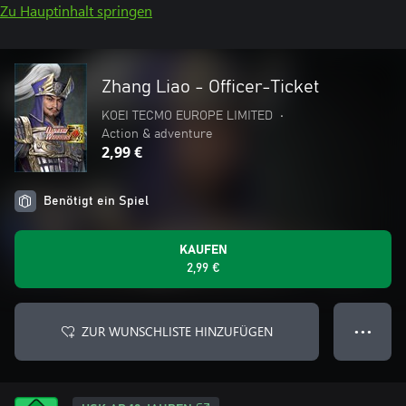
Zu Hauptinhalt springen
Zhang Liao - Officer-Ticket
KOEI TECMO EUROPE LIMITED
•
Action & adventure
2,99 €
Benötigt ein Spiel
KAUFEN
2,99 €
ZUR WUNSCHLISTE HINZUFÜGEN
● ● ●