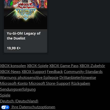
Yu-Gi-Oh! Legacy of
the Duelist
19,99 €+
XBOX konsolen
XBOX-Spiele
XBOX Game Pass
XBOX-Zubehör
XBOX-News
XBOX Support
Feedback
Community-Standards
Warnung: photosensitive Epilepsie
Drittanbieterhinweise
Microsoft-Konto
Microsoft Store-Support
Rückgaben
Sendungsverfolgung
Spiele
Deutsch (Deutschland)
Ihre Datenschutzoptionen