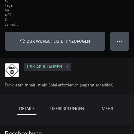
30
Tagen
für
4,99
€
verkauft
ZUR WUNSCHLISTE HINZUFÜGEN
● ● ●
USK AB 0 JAHREN
Für diesen Inhalt ist ein Spiel erforderlich (separat erhältlich).
DETAILS
ÜBERPRÜFUNGEN
MEHR
Beschreibung