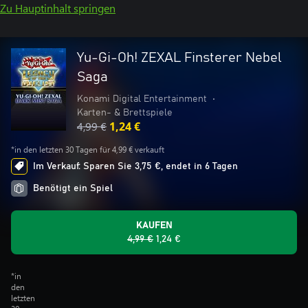
Zu Hauptinhalt springen
Yu-Gi-Oh! ZEXAL Finsterer Nebel
Saga
Konami Digital Entertainment
•
Karten- & Brettspiele
4,99 €
1,24 €
*in den letzten 30 Tagen für 4,99 € verkauft
Im Verkauf: Sparen Sie 3,75 €, endet in 6 Tagen
Benötigt ein Spiel
KAUFEN
4,99 €
1,24 €
*in
den
letzten