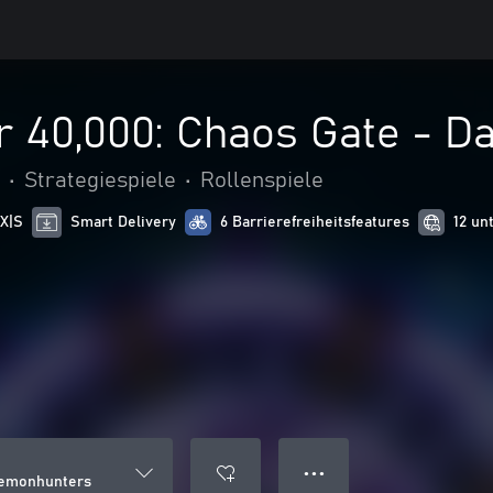
40,000: Chaos Gate - D
•
Strategiespiele
•
Rollenspiele
 X|S
Smart Delivery
6 Barrierefreiheitsfeatures
12 un
● ● ●
aemonhunters