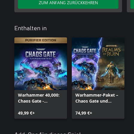
ZUM ANFANG ZURÜCKKEHREN
Enthalten in
Warhammer 40,000:
Warhammer-Paket –
Chaos Gate -
Chaos Gate und
Daemonhunters -
Realms of Ruin
Purificator-Edition
49,99 €+
74,99 €+