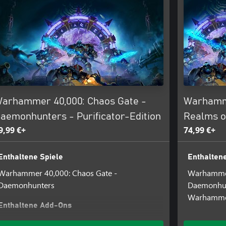
, Space Marine, 40K,
ed Eagle logo, and all
hicles, locations, weapons,
r TM, and/or © Games Workshop
cence. Sourcecode and technology
er and the Frontier logo are
arhammer 40,000: Chaos Gate -
Warhamme
aemonhunters - Purificator-Edition
Realms o
9,99 €+
74,99 €+
Enthaltene Spiele
Enthaltene
Warhammer 40,000: Chaos Gate -
Warhammer
Daemonhunters
Daemonhu
Warhammer
Enthaltene Add-Ons
Warhammer 40,000: Chaos Gate -