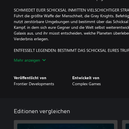
SCHMIEDET EUER SCHICKSAL INMITTEN VIELSCHICHTIGER STRA
Führt die größte Waffe der Menschheit, die Grey Knights. Befehlig
nutzt zerstörbare Umgebungen und bestimmt über das Schicksal 
Kampf, in dem sich eure Gegner und die Welt selbst weiterentwickel
Galaxis aus, und ihr müsst entscheiden, welche Planeten überle
Verderbnis erliegen.
ENTFESSELT LEGENDEN: BESTIMMT DAS SCHICKSAL EURES TRU
Macht eure Ordensbrüder zu perfekten Anti-Häretiker-Waffen. Ver
Mehr anzeigen
Edikt des Unheils, um mächtige Ausrüstung freizuschalten und ei
abwechslungsreicher Fertigkeiten und Psi-Fähigkeiten zu erlerne
acht einzigartigen Klassen spezialisiert: vier Standard- und vier H
Veröffentlicht von
Entwickelt von
Rüstung und Gesicht eurer Krieger an, um eure ganz persönlichen
Frontier Developments
Complex Games
WERDET TEIL DER DUNKELHEIT
In der schrecklichen Finsternis der Zukunft gibt es nur Krieg. Stür
ihnen ein kinoreifes Gemetzel. Kämpft gegen und an der Seite vo
ihr eine epische Erzählung erlebt. Nutzt mächtige Psi-Fähigkeiten
Editionen vergleichen
und vernichtet riesige Gegner in einer blutigen Zurschaustellung
Warhammer 40,000: Chaos Gate - Daemonhunters © 2024 Game