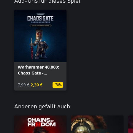
Add-Ons für dieses Spiel
Warhammer 40,000:
Chaos Gate -
Daemonhunters -
Kastellan Garran
7,99 €
2,39 €
-70%
Crowe
Anderen gefällt auch