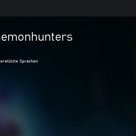
aemonhunters
terstützte Sprachen