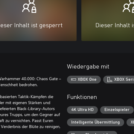
eser Inhalt ist gesperrt
Dieser Inhalt 
Wiedergabe mit
 Warhammer 40.000: Chaos Gate –
XBOX One
XBOX Seri
Menschheit bedrohen.
nbasierten Taktik-Kämpfen die
Funktionen
eder mit eigenen Stärken und
efeierten Black-Library-Autors
4K Ultra HD
Einzelspieler
eures Trupps, um den Gegner auf
ft zu vernichten. Passt Euren
Intelligente Übermittlung
X
Verderbnis der Blüte zu reinigen,