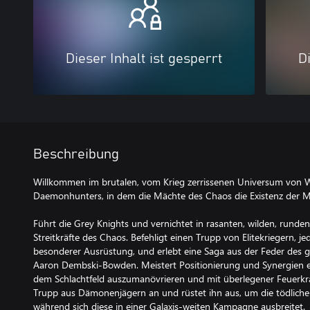
Dieser Inhalt ist gesperrt
Di
Beschreibung
Willkommen im brutalen, vom Krieg zerrissenen Universum von
Daemonhunters, in dem die Mächte des Chaos die Existenz der 
Führt die Grey Knights und vernichtet in rasanten, wilden, runde
Streitkräfte des Chaos. Befehligt einen Trupp von Elitekriegern, j
besonderer Ausrüstung, und erlebt eine Saga aus der Feder des g
Aaron Dembski-Bowden. Meistert Positionierung und Synergien 
dem Schlachtfeld auszumanövrieren und mit überlegener Feuerkra
Trupp aus Dämonenjägern an und rüstet ihn aus, um die tödliche 
während sich diese in einer Galaxis-weiten Kampagne ausbreitet.