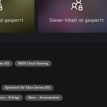
ist gesperrt
Dieser Inhalt ist gesperrt
es X|S
XBOX Cloud Gaming
Optimiert für Xbox Series X|S
box – Erfolge
Xbox – Anwesenheit