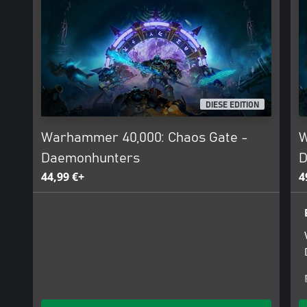
Gate, the Chaos Gate Daemonhunters logo, GW, Games Workshop
Warhammer, Warhammer 40,000, 40,000, the ‘Aquila’ Double-head
associated logos, illustrations, images, names, creatures, races, ve
characters, and the distinctive likeness thereof, are either ® o
Limited, variably registered around the world, and used under li
© 2024 Complex Games Inc and Frontier Developments plc. Fronti
trademarks of Frontier Developments plc. All rights reserved.
DIESE EDITION
Warhammer 40,000: Chaos Gate -
W
Daemonhunters
D
44,99 €+
4