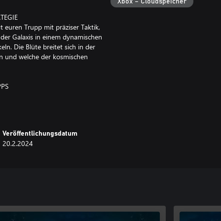
Xbox – Cloudspeicher
TEGIE
t euren Trupp mit präziser Taktik,
der Galaxis in einem dynamischen
n. Die Blüte breitet sich in der
ben und welche der kosmischen
PPS
waltet eure Operationsbasis, die
ne breite Auswahl
n, während ihr eure Champions in
eldenklassen. Passt Stimme,
Veröffentlichungsdatum
 Helden zu erschaffen.
20.2.2024
zt euch auf eure Feinde und liefert
n legendären Kriegern, während
, stürzt euch in brutale Kämpfe
 eures Könnens.
s Workshop Limited. Chaos