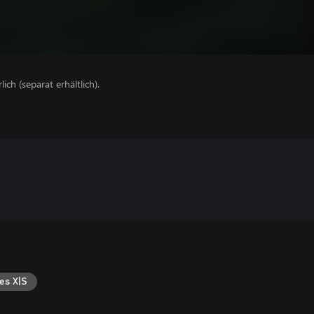
lich (separat erhältlich).
es X|S