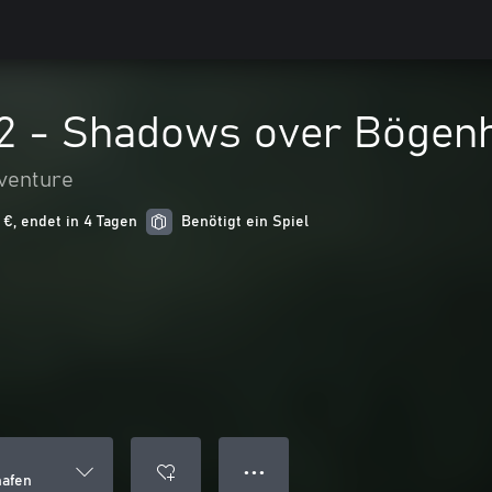
 2 - Shadows over Bögen
dventure
 €, endet in 4 Tagen
Benötigt ein Spiel
● ● ●
hafen