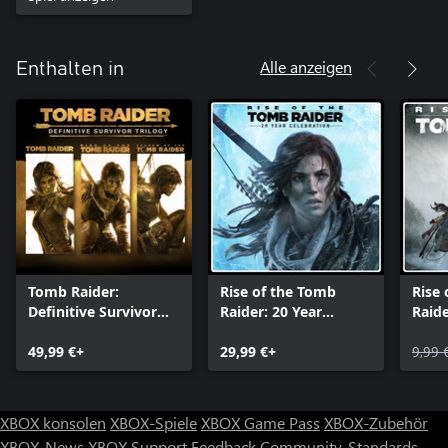
Alle anzeigen
Enthalten in
Tomb Raider:
Rise of the Tomb
Rise
Definitive Survivor
Raider: 20 Year
Raid
Trilogy
Celebration
49,99 €+
29,99 €+
9,99 
XBOX konsolen
XBOX-Spiele
XBOX Game Pass
XBOX-Zubehör
XBOX-News
XBOX Support
Feedback
Community-Standards