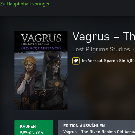
Zu Hauptinhalt springen
Vagrus – T
Lost Pilgrims Studios
•
Im Verkauf: Sparen Sie 4,00
EDITION AUSWÄHLEN
KAUFEN
Vagrus – The Riven Realms Old Acqu
9,99 €
5,99 €