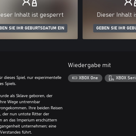
eser Inhalt ist gesperrt
Dieser Inhalt 
BEN SIE IHR GEBURTSDATUM EIN
GEBEN SIE IHR GEB
Wiedergabe mit
ür dieses Spiel, nur experimentelle
XBOX One
XBOX Seri
s Spiels.
urde als Sklave geboren, der
 ihre Wege untrennbar
avongekommen. Ihre beiden Reisen
, der nun untote Ritter der
en an das Imperium erschüttern
ergangenheit unternehmen; eine
 Verstandes führt.