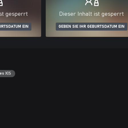
ist gesperrt
Dieser Inhalt ist gesperrt
URTSDATUM EIN
GEBEN SIE IHR GEBURTSDATUM EIN
es X|S