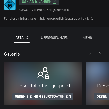
USK AB 16 JAHREN
Gewalt (Violence), Kriegsthematik
Für diesen Inhalt ist ein Spiel erforderlich (separat erhältlich).
DETAILS
ÜBERPRÜFUNGEN
MEHR
Galerie
Dieser Inhalt ist gesperrt
Diese
GEBEN SIE IHR GEBURTSDATUM EIN
GEBEN 