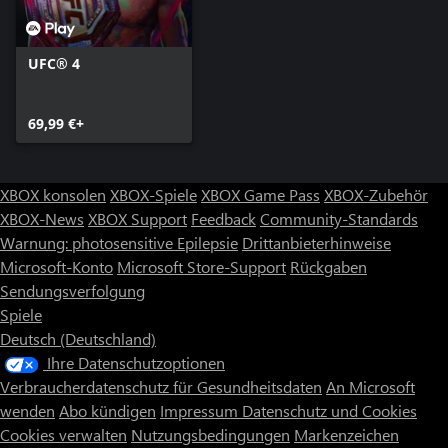
UFC® 4
69,99 €+
XBOX konsolen
XBOX-Spiele
XBOX Game Pass
XBOX-Zubehör
XBOX-News
XBOX Support
Feedback
Community-Standards
Warnung: photosensitive Epilepsie
Drittanbieterhinweise
Microsoft-Konto
Microsoft Store-Support
Rückgaben
Sendungsverfolgung
Spiele
Deutsch (Deutschland)
Ihre Datenschutzoptionen
Verbraucherdatenschutz für Gesundheitsdaten
An Microsoft
wenden
Abo kündigen
Impressum
Datenschutz und Cookies
Cookies verwalten
Nutzungsbedingungen
Markenzeichen