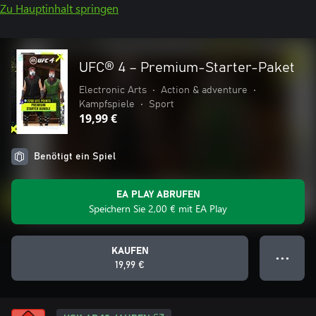
Zu Hauptinhalt springen
UFC® 4 – Premium-Starter-Paket
Electronic Arts
•
Action & adventure
•
Kampfspiele
•
Sport
19,99 €
Benötigt ein Spiel
EA PLAY ABRUFEN
Speichern Sie 2,00 € mit EA Play
KAUFEN
● ● ●
19,99 €