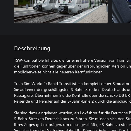
Beschreibung
TSW-kompatible Inhalte, die für eine frühere Version von Train S
die Funktionen können gegenüber der ursprünglichen Version un
möglicherweise nicht alle neueren Kernfunktionen.
Train Sim World 2: Rapid Transit ist ein komplett neuer Simulator
Sie auf einer der geschäftigsten S-Bahn-Strecken Deutschlands un
Passagiere. Übernehmen Sie die Kontrolle über die schicke DB BR 
Reisende und Pendler auf der S-Bahn-Linie 2 durch die anschaulic
Sie sind dazu eingeladen worden, als Lokführer für die Deutsche 
S-Bahn-Strecken Deutschlands zu fahren. Sie müssen sich den St
Ihres Zuges gut einprägen, um diese geschäftige S-Bahn zu steuer
Signalsystem der Deutschen Bahn! Ihr Können, Fokus und Durch