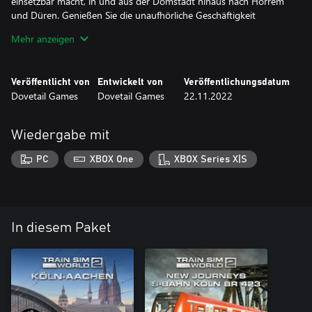
einsetzbar macht, in und aus der Domstadt hinaus nach Horrem
und Düren. Genießen Sie die unaufhörliche Geschäftigkeit
während die Triebzüge Tag und Nacht im Dutzend unterwegs
Mehr anzeigen
sind und sich sowohl in den Regional- als auch den ICE-Verkehr
mischen.
Veröffentlicht von
Entwickelt von
Veröffentlichungsdatum
Dovetail Games
Dovetail Games
22.11.2022
Wiedergabe mit
PC
XBOX One
XBOX Series X|S
In diesem Paket