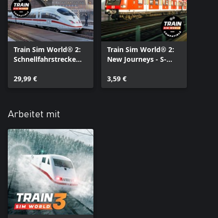
Train Sim World® 2:
Train Sim World® 2:
Schnellfahrstrecke
New Journeys - S-
Köln-Aachen (Train
Bahn Köln BR 423
Sim World® 3
29,99 €
(Train Sim World® 3
3,59 €
Compatible)
Compatible)
Arbeitet mit