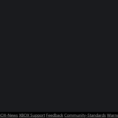
BOX-News
XBOX Support
Feedback
Community-Standards
Warnu