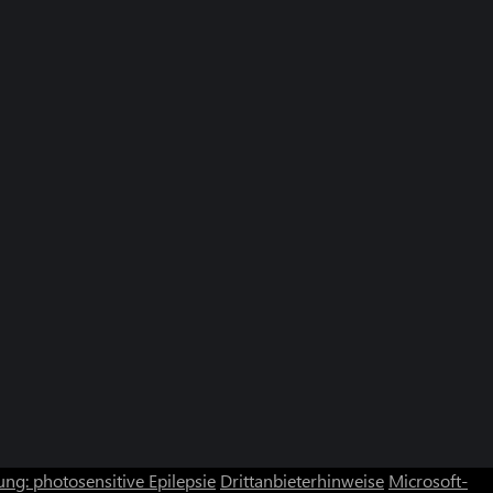
ng: photosensitive Epilepsie
Drittanbieterhinweise
Microsoft-