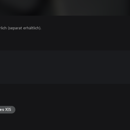
lich (separat erhältlich).
es X|S