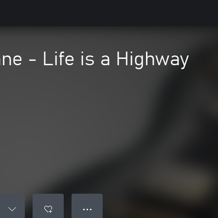
e - Life is a Highway
● ● ●