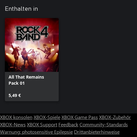
Enthalten in
All That Remains
Pack 01
5,49 €
XBOX konsolen
XBOX-Spiele
XBOX Game Pass
XBOX-Zubehör
XBOX-News
XBOX Support
Feedback
Community-Standards
Warnung: photosensitive Epilepsie
Drittanbieterhinweise