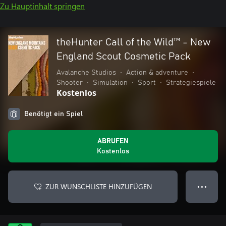
Zu Hauptinhalt springen
theHunter Call of the Wild™ - New
England Scout Cosmetic Pack
Avalanche Studios
•
Action & adventure
•
Shooter
•
Simulation
•
Sport
•
Strategiespiele
Kostenlos
Benötigt ein Spiel
ABRUFEN
Kostenlos
ZUR WUNSCHLISTE HINZUFÜGEN
● ● ●