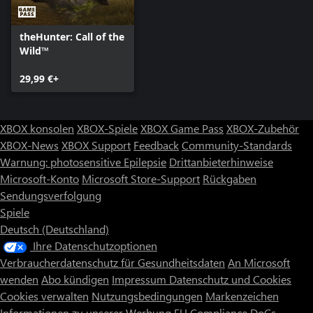
theHunter: Call of the
Wild™
29,99 €+
XBOX konsolen
XBOX-Spiele
XBOX Game Pass
XBOX-Zubehör
XBOX-News
XBOX Support
Feedback
Community-Standards
Warnung: photosensitive Epilepsie
Drittanbieterhinweise
Microsoft-Konto
Microsoft Store-Support
Rückgaben
Sendungsverfolgung
Spiele
Deutsch (Deutschland)
Ihre Datenschutzoptionen
Verbraucherdatenschutz für Gesundheitsdaten
An Microsoft
wenden
Abo kündigen
Impressum
Datenschutz und Cookies
Cookies verwalten
Nutzungsbedingungen
Markenzeichen
Informationen zu unserer Werbung
EU Compliance DoCs