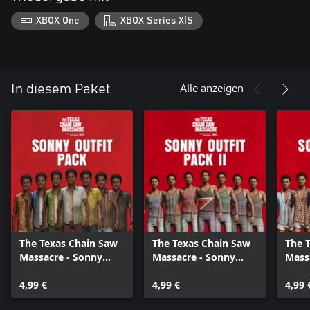
XBOX One
XBOX Series X|S
Alle anzeigen
In diesem Paket
The Texas Chain Saw
The Texas Chain Saw
The 
Massacre - Sonny
Massacre - Sonny
Mass
Outfit Pack
Outfit Pack 2
Outfi
4,99 €
4,99 €
4,99 