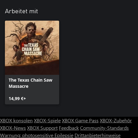
Arbeitet mit
The Texas Chain Saw
Massacre
14,99 €+
XBOX konsolen
XBOX-Spiele
XBOX Game Pass
XBOX-Zubehör
XBOX-News
XBOX Support
Feedback
Community-Standards
Warnung: photosensitive Epilepsie
Drittanbieterhinweise