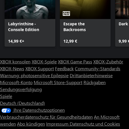
Labyrinthine -
Escape the
Dark
Console Edition
Backrooms
14,99 €+
12,99 €
9,99 
XBOX konsolen
XBOX-Spiele
XBOX Game Pass
XBOX-Zubehör
XBOX-News
XBOX Support
Feedback
Community-Standards
Warnung: photosensitive Epilepsie
Drittanbieterhinweise
Microsoft-Konto
Microsoft Store-Support
Rückgaben
Sendungsverfolgung
Spiele
Deutsch (Deutschland)
Ihre Datenschutzoptionen
Verbraucherdatenschutz für Gesundheitsdaten
An Microsoft
wenden
Abo kündigen
Impressum
Datenschutz und Cookies