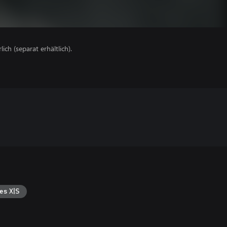
lich (separat erhältlich).
es X|S