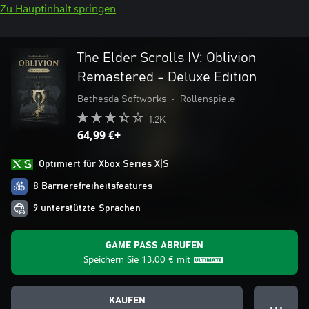
Zu Hauptinhalt springen
The Elder Scrolls IV: Oblivion
Remastered - Deluxe Edition
Bethesda Softworks
•
Rollenspiele
1.2K
64,99 €+
Optimiert für Xbox Series X|S
8 Barrierefreiheitsfeatures
9 unterstützte Sprachen
GAME PASS ABRUFEN
Speichern Sie
13,00 €
mit
KAUFEN
● ● ●