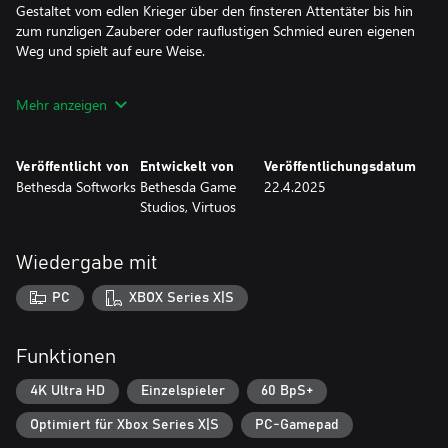
Gestaltet vom edlen Krieger über den finsteren Attentäter bis hin
zum runzligen Zauberer oder rauflustigen Schmied euren eigenen
Weg und spielt auf eure Weise.
Stürzt euch ein episches Abenteuer
Mehr anzeigen
Betretet ein Universum voller packender Geschichten und
unvergesslicher Charaktere. Meistert die Schwertkunst und nutzt
mächtige Magie im Kampf um Tamriels Rettung vor der Daedra-
Veröffentlicht von
Entwickelt von
Veröffentlichungsdatum
Invasion.
Bethesda Softworks
Bethesda Game
22.4.2025
Studios, Virtuos
Die komplette Story
Erlebt in The Elder Scrolls IV: Oblivion Remastered mit den zuvor
erschienenen Storyerweiterungen „Shivering Isles“ und „Knights
Wiedergabe mit
of the Nine“ sowie zusätzlichen Inhalten zum Herunterladen alles,
was Oblivion zu bieten hat.
PC
XBOX Series X|S
***
Funktionen
The Elder Scrolls IV: Oblivion Remastered – Deluxe Edition
4K Ultra HD
Einzelspieler
60 BpS+
beinhaltet:
Optimiert für Xbox Series X|S
PC-Gamepad
• Digitales Hauptspiel