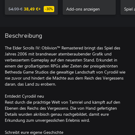
– Deluxe Edition
Artb
54,99 €
38,49 €+
Content
Add-ons anzeigen
Soun
Spiel
-30%
Beschreibung
The Elder Scrolls IV: Oblivion™ Remastered bringt das Spiel des
Jahres 2006 mit brandneuer atemberaubender Grafik und
verbessertem Gameplay auf den neuesten Stand. Erkundet in
einem der großartigsten RPGs aller Zeiten der preisgekrönten
Bethesda Game Studios die gewaltige Landschaft von Cyrodiil wie
nie zuvor und hindert die Mächte aus dem Reich des Vergessens
daran, das Land zu erobern.
Entdeckt Cyrodiil neu
Reist durch die prächtige Welt von Tamriel und kämpft auf den
Ebenen des Reichs des Vergessens. Die von Hand gefertigten
Details wurden akribisch genau nachgebildet, damit eure
Erkundung zum unvergesslichen Erlebnis wird.
Schreibt eure eigene Geschichte