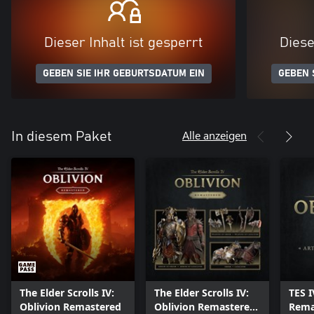
Dieser Inhalt ist gesperrt
Diese
GEBEN SIE IHR GEBURTSDATUM EIN
GEBEN 
Alle anzeigen
In diesem Paket
The Elder Scrolls IV:
The Elder Scrolls IV:
TES I
Oblivion Remastered
Oblivion Remastered
Remas