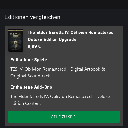
• Neue Quests für einzigartige digitale Akatosh- und Mehrunes-
Dagon-Rüstung und -Waffen sowie Pferderüstungssets
• Digitales Artbook und Soundtrack-App
Editionen vergleichen
• Storyerweiterungen „Shivering Isles“ und „Knights of the Nine“
• Zusätzliche Inhalte zum Herunterladen: Fighter's Stronghold,
Spell Tomes, Vile Lair, Mehrune's Razor, The Thieves Den,
The Elder Scrolls IV: Oblivion Remastered -
Wizard's Tower, Orrery und Horse Armor Pack
Deluxe Edition Upgrade
9,99 €
Enthaltene Spiele
TES IV: Oblivion Remastered - Digital Artbook &
Original Soundtrack
Enthaltene Add-Ons
The Elder Scrolls IV: Oblivion Remastered – Deluxe
Edition Content
GEHE ZU SPIEL