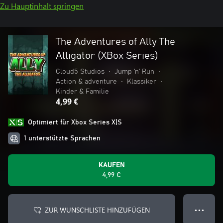
Zu Hauptinhalt springen
The Adventures of Ally The
Alligator (XBox Series)
Cloud5 Studios
•
Jump ’n’ Run
•
Action & adventure
•
Klassiker
•
Kinder & Familie
4,99 €
Optimiert für Xbox Series X|S
1 unterstützte Sprachen
KAUFEN
4,99 €
ZUR WUNSCHLISTE HINZUFÜGEN
● ● ●