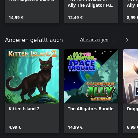
Ally The Alligator Full
Ally 
Pack
Bund
14,99 €
12,49 €
8,99 
Alle anzeigen
Anderen gefällt auch
Kitten Island 2
The Alligators Bundle
Dogg
4,99 €
14,99 €
6,99 