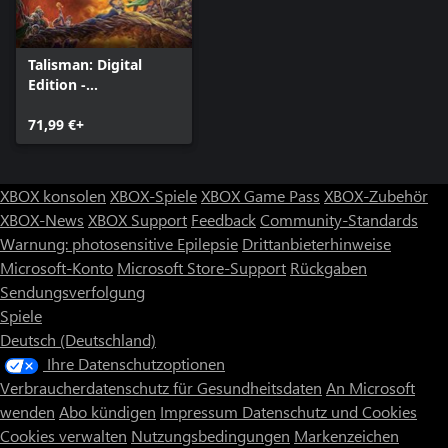
Talisman: Digital
Edition -
Prachtausgabe
71,99 €+
XBOX konsolen
XBOX-Spiele
XBOX Game Pass
XBOX-Zubehör
XBOX-News
XBOX Support
Feedback
Community-Standards
Warnung: photosensitive Epilepsie
Drittanbieterhinweise
Microsoft-Konto
Microsoft Store-Support
Rückgaben
Sendungsverfolgung
Spiele
Deutsch (Deutschland)
Ihre Datenschutzoptionen
Verbraucherdatenschutz für Gesundheitsdaten
An Microsoft
wenden
Abo kündigen
Impressum
Datenschutz und Cookies
Cookies verwalten
Nutzungsbedingungen
Markenzeichen