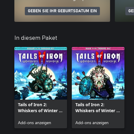
GEBEN SIE IHR GEBURTSDATUM EIN
GE
In diesem Paket
Tails of Iron 2:
Tails of Iron 2:
Whiskers of Winter -
Whiskers of Winter -
Augur of the Draugr
Hair to the Throne
Armour Pack
Add-ons anzeigen
Pack
Add-ons anzeigen