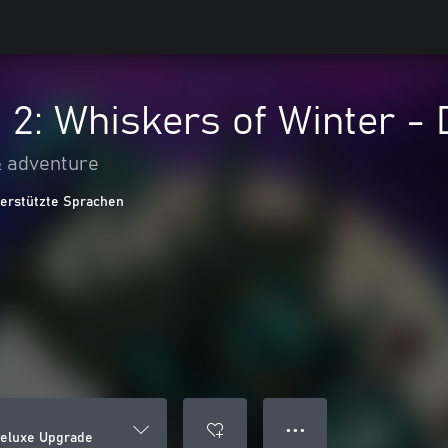
on 2: Whiskers of Winter 
& adventure
terstützte Sprachen
● ● ●
 Deluxe Upgrade