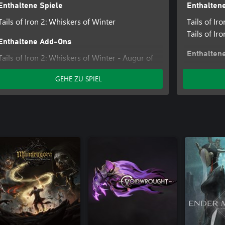
Enthaltene Spiele
Enthaltene
Tails of Iron 2: Whiskers of Winter
Tails of Iro
Tails of Ir
Enthaltene Add-Ons
Enthalten
Tails of Iron 2: Whiskers of Winter - Augur of
the Draugr Armour Pack
Crimson K
GEHE ZU SPIEL
Tails of Iron 2: Whiskers of Winter - Hair to
Tails of Ir
the Throne Pack
the Draug
Tails of Ir
the Throne