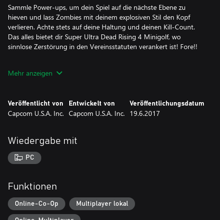
Sammle Power-ups, um dein Spiel auf die nächste Ebene zu
hieven und lass Zombies mit deinem explosiven Stil den Kopf
verlieren. Achte stets auf deine Haltung und deinen Kill-Count.
Das alles bietet dir Super Ultra Dead Rising 4 Minigolf, wo
sinnlose Zerstörung in den Vereinsstatuten verankert ist! Fore!!
Schalte spezielle Golfschläger, Kostüme und Bälle frei, um dich auf
Mehr anzeigen
diversen Plätzen danebenzubenehmen, während Frank West sich
zurücklehnt und deine Schwünge, Birdies und Zerstörungsorgien
lakonisch kommentiert. Sammle Power-ups, um dein Spiel auf die
Veröffentlicht von
Entwickelt von
Veröffentlichungsdatum
nächste Ebene zu hieven und puste Zombies mit deinem
Capcom U.S.A. Inc.
Capcom U.S.A. Inc.
19.6.2017
explosiven Stil weg. Achte dabei stets auf deine Haltung und
deinen Kill-Count.
Wiedergabe mit
PC
Funktionen
Online-Co-Op
Multiplayer lokal