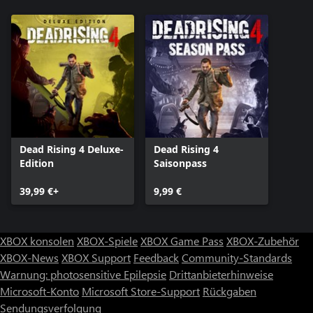
Dead Rising 4 Deluxe-
Dead Rising 4
Edition
Saisonpass
39,99 €+
9,99 €
XBOX konsolen
XBOX-Spiele
XBOX Game Pass
XBOX-Zubehör
XBOX-News
XBOX Support
Feedback
Community-Standards
Warnung: photosensitive Epilepsie
Drittanbieterhinweise
Microsoft-Konto
Microsoft Store-Support
Rückgaben
Sendungsverfolgung