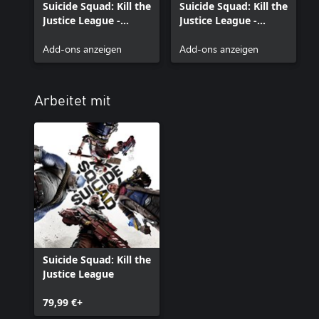
Suicide Squad: Kill the
Suicide Squad: Kill the
Justice League -
Justice League -
Inhalte der Deluxe
Inhalte der digitalen
Edition
Add-ons anzeigen
Deluxe Edition
Add-ons anzeigen
Arbeitet mit
Suicide Squad: Kill the
Justice League
79,99 €+