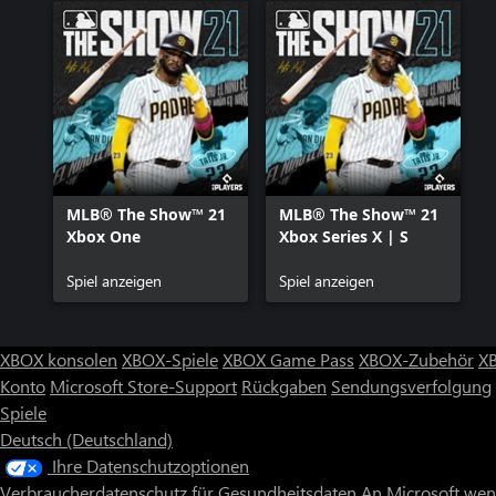
MLB® The Show™ 21
MLB® The Show™ 21
Xbox One
Xbox Series X | S
Spiel anzeigen
Spiel anzeigen
XBOX konsolen
XBOX-Spiele
XBOX Game Pass
XBOX-Zubehör
X
Konto
Microsoft Store-Support
Rückgaben
Sendungsverfolgung
Spiele
Deutsch (Deutschland)
Ihre Datenschutzoptionen
Verbraucherdatenschutz für Gesundheitsdaten
An Microsoft we