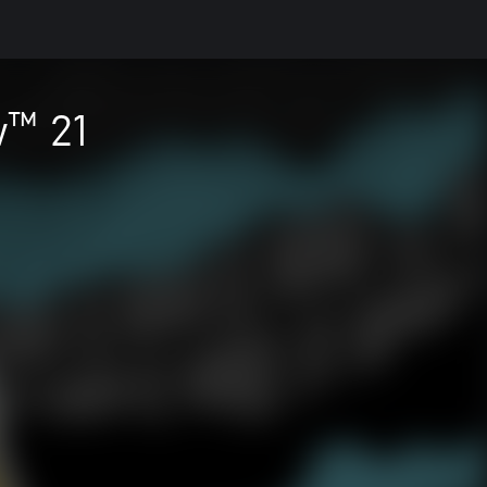
w™ 21