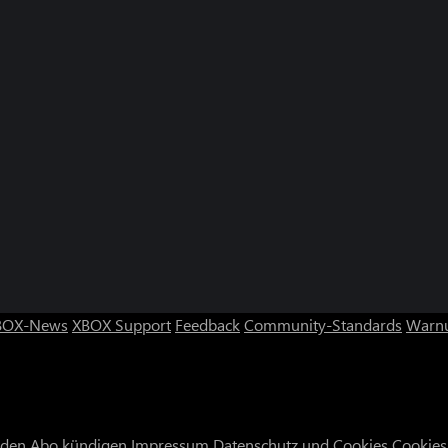
BOX-News
XBOX Support
Feedback
Community-Standards
Warnu
nden
Abo kündigen
Impressum
Datenschutz und Cookies
Cookies