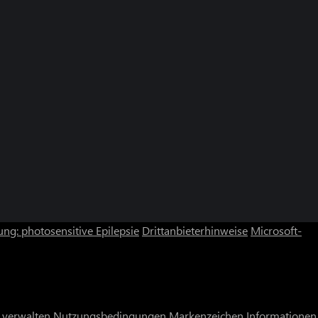
ng: photosensitive Epilepsie
Drittanbieterhinweise
Microsoft-
 verwalten
Nutzungsbedingungen
Markenzeichen
Informationen