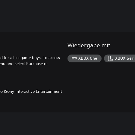
Wiedergabe mit
for all in-game buys. To access
XBOX One
XBOX Seri
enu and select Purchase or
o (Sony Interactive Entertainment