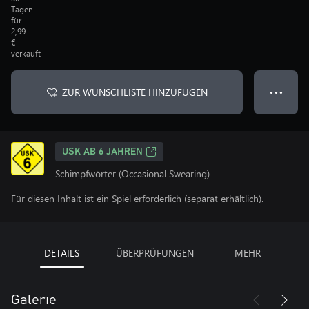
Tagen
für
2,99
€
verkauft
ZUR WUNSCHLISTE HINZUFÜGEN
● ● ●
USK AB 6 JAHREN
Schimpfwörter (Occasional Swearing)
Für diesen Inhalt ist ein Spiel erforderlich (separat erhältlich).
DETAILS
ÜBERPRÜFUNGEN
MEHR
Galerie