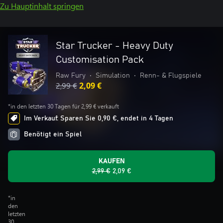
Zu Hauptinhalt springen
Star Trucker - Heavy Duty
Customisation Pack
Raw Fury
•
Simulation
•
Renn- & Flugspiele
2,99 €
2,09 €
*in den letzten 30 Tagen für 2,99 € verkauft
Im Verkauf: Sparen Sie 0,90 €, endet in 4 Tagen
Benötigt ein Spiel
KAUFEN
2,99 €
2,09 €
*in
den
letzten
30