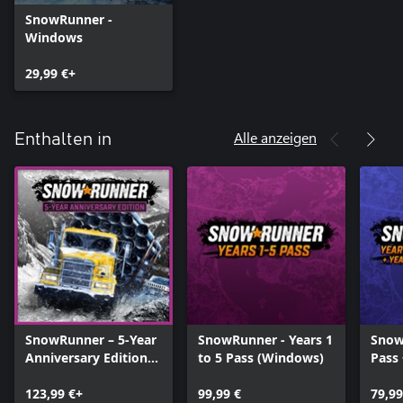
SnowRunner -
Windows
29,99 €+
Alle anzeigen
Enthalten in
SnowRunner – 5-Year
SnowRunner - Years 1
Snow
Anniversary Edition
to 5 Pass (Windows)
Pass 
(Windows)
Year 
123,99 €+
99,99 €
Pass
79,99