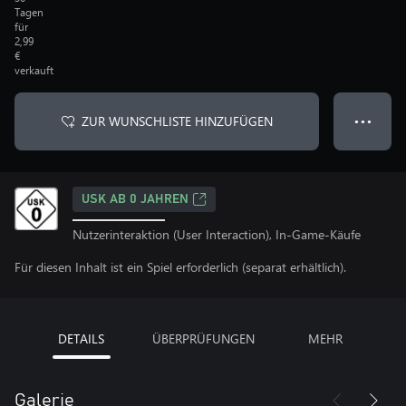
Tagen
für
2,99
€
verkauft
ZUR WUNSCHLISTE HINZUFÜGEN
● ● ●
USK AB 0 JAHREN
Nutzerinteraktion (User Interaction), In-Game-Käufe
Für diesen Inhalt ist ein Spiel erforderlich (separat erhältlich).
DETAILS
ÜBERPRÜFUNGEN
MEHR
Galerie