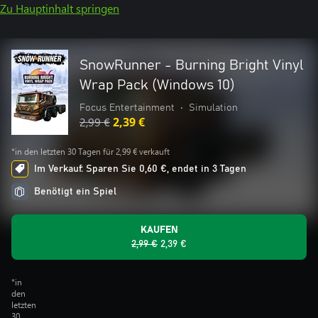
Zu Hauptinhalt springen
SnowRunner - Burning Bright Vinyl
Wrap Pack (Windows 10)
Focus Entertainment
•
Simulation
2,99 €
2,39 €
*in den letzten 30 Tagen für 2,99 € verkauft
Im Verkauf: Sparen Sie 0,60 €, endet in 3 Tagen
Benötigt ein Spiel
KAUFEN
2,99 €
2,39 €
*in
den
letzten
30