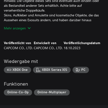
Hinweis: Die Objekte dieses Sets sind eventuell auch einzeln oder
als Bestandteil anderer Sets erhältlich. Achte bitte auf
versehentliche Doppelkäufe.
Skins, Aufkleber und Amulette sind kosmetische Objekte, die das
Aussehen eines Exosuits ändern, und haben darüber hinaus
keinen Effekt.
Mehr anzeigen
Emotes und Marken sind Objekte, mit denen das Befehlsrad im
Spiel angepasst werden kann.
Erhaltene Zusatzinhalte können verwendet werden, indem vom
Veröffentlicht von
Entwickelt von
Veröffentlichungsdatum
Titelbildschirm zum Hauptbildschirm im Spiel gewechselt wird.
CAPCOM CO., LTD.
CAPCOM CO., LTD.
18.10.2023
Hinweis: Dieses Add-on kann nur mit dem Microsoft-Konto
benutzt werden, mit dem die Inhalte gekauft wurden. Selbst,
Wiedergabe mit
wenn der Organisator der Familiengruppe das Add-on kauft, sind
die Inhalte nicht für Familienmitglieder verfügbar.
XBOX One
XBOX Series X|S
PC
Funktionen
Online-Co-Op
Online-Multiplayer