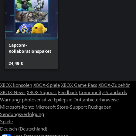
Capcom-
Kollaborationspaket
24,49 €
XBOX konsolen
XBOX-Spiele
XBOX Game Pass
XBOX-Zubehör
XBOX-News
XBOX Support
Feedback
Community-Standards
Warnung: photosensitive Epilepsie
Drittanbieterhinweise
Microsoft-Konto
Microsoft Store-Support
Rückgaben
Sendungsverfolgung
Spiele
Deutsch (Deutschland)
Ihre Datenschutzoptionen