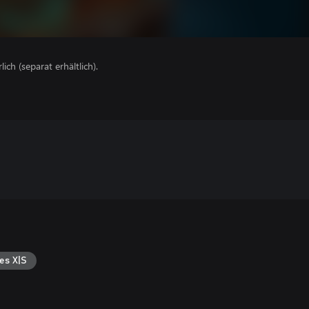
lich (separat erhältlich).
es X|S