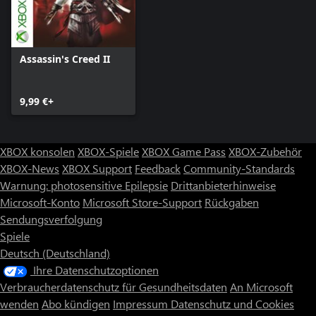
Assassin's Creed II
9,99 €+
XBOX konsolen
XBOX-Spiele
XBOX Game Pass
XBOX-Zubehör
XBOX-News
XBOX Support
Feedback
Community-Standards
Warnung: photosensitive Epilepsie
Drittanbieterhinweise
Microsoft-Konto
Microsoft Store-Support
Rückgaben
Sendungsverfolgung
Spiele
Deutsch (Deutschland)
Ihre Datenschutzoptionen
Verbraucherdatenschutz für Gesundheitsdaten
An Microsoft
wenden
Abo kündigen
Impressum
Datenschutz und Cookies