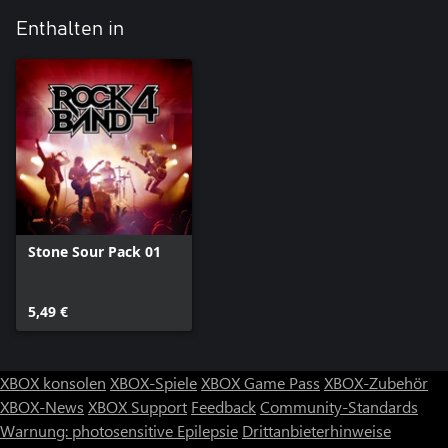
Enthalten in
Stone Sour Pack 01
5,49 €
XBOX konsolen
XBOX-Spiele
XBOX Game Pass
XBOX-Zubehör
XBOX-News
XBOX Support
Feedback
Community-Standards
Warnung: photosensitive Epilepsie
Drittanbieterhinweise