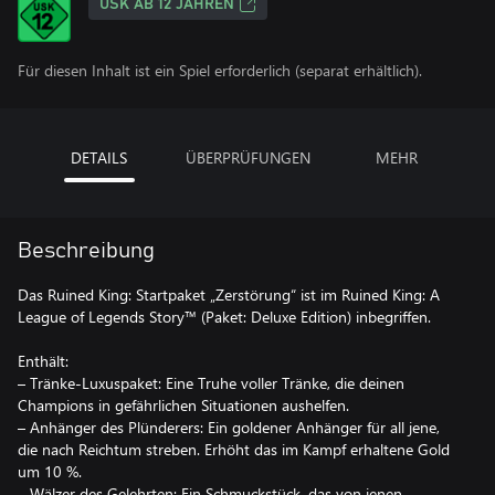
USK AB 12 JAHREN
Für diesen Inhalt ist ein Spiel erforderlich (separat erhältlich).
DETAILS
ÜBERPRÜFUNGEN
MEHR
Beschreibung
Das Ruined King: Startpaket „Zerstörung“ ist im Ruined King: A
League of Legends Story™ (Paket: Deluxe Edition) inbegriffen.
Enthält:
– Tränke-Luxuspaket: Eine Truhe voller Tränke, die deinen
Champions in gefährlichen Situationen aushelfen.
– Anhänger des Plünderers: Ein goldener Anhänger für all jene,
die nach Reichtum streben. Erhöht das im Kampf erhaltene Gold
um 10 %.
– Wälzer des Gelehrten: Ein Schmuckstück, das von jenen