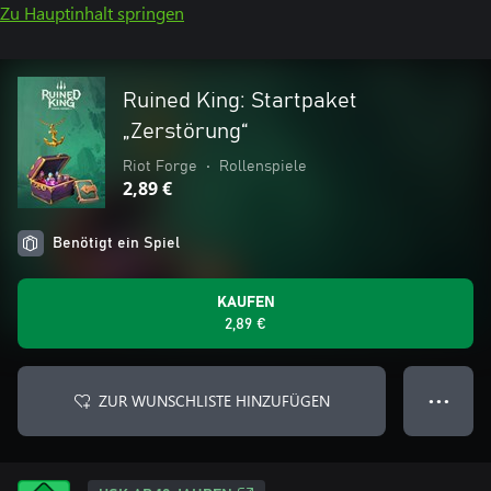
Zu Hauptinhalt springen
Ruined King: Startpaket
„Zerstörung“
Riot Forge
•
Rollenspiele
2,89 €
Benötigt ein Spiel
KAUFEN
2,89 €
ZUR WUNSCHLISTE HINZUFÜGEN
● ● ●