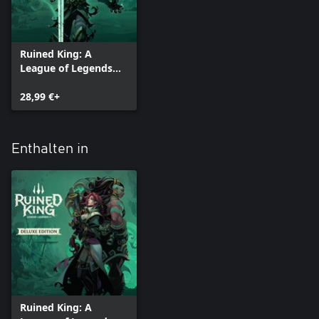
Ruined King: A
League of Legends
Story™
28,99 €+
Enthalten in
Ruined King: A