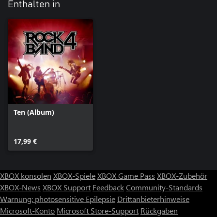
Enthalten in
Ten (Album)
17,99 €
XBOX konsolen
XBOX-Spiele
XBOX Game Pass
XBOX-Zubehör
XBOX-News
XBOX Support
Feedback
Community-Standards
Warnung: photosensitive Epilepsie
Drittanbieterhinweise
Microsoft-Konto
Microsoft Store-Support
Rückgaben