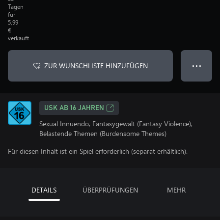
Tagen
für
5,99
€
verkauft
ZUR WUNSCHLISTE HINZUFÜGEN
● ● ●
USK AB 16 JAHREN
Sexual Innuendo, Fantasygewalt (Fantasy Violence),
Belastende Themen (Burdensome Themes)
Für diesen Inhalt ist ein Spiel erforderlich (separat erhältlich).
DETAILS
ÜBERPRÜFUNGEN
MEHR