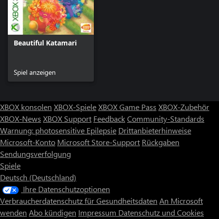
Beautiful Katamari
Spiel anzeigen
XBOX konsolen
XBOX-Spiele
XBOX Game Pass
XBOX-Zubehör
XBOX-News
XBOX Support
Feedback
Community-Standards
Warnung: photosensitive Epilepsie
Drittanbieterhinweise
Microsoft-Konto
Microsoft Store-Support
Rückgaben
Sendungsverfolgung
Spiele
Deutsch (Deutschland)
Ihre Datenschutzoptionen
Verbraucherdatenschutz für Gesundheitsdaten
An Microsoft
wenden
Abo kündigen
Impressum
Datenschutz und Cookies